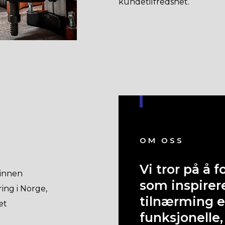
kundetilfredshet.
OM OSS
Vi tror på å 
 innen
som inspirere
ing i Norge,
tilnærming e
et
funksjonelle,