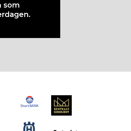
m som
erdagen.