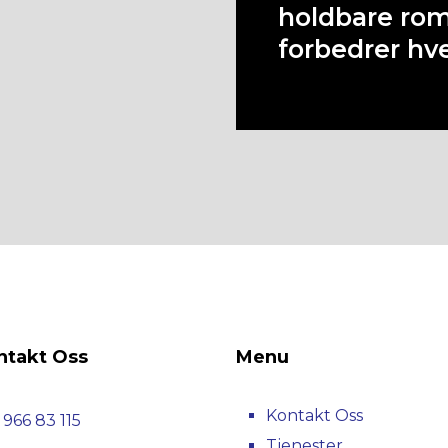
holdbare ro
forbedrer hv
ntakt Oss
Menu
Kontakt Oss
 966 83 115
Tjenester