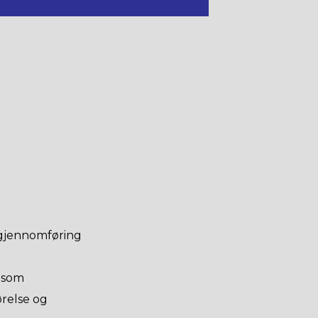
v gjennomføring
e som
ørelse og