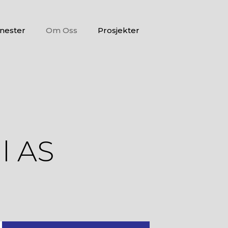
nester
Om Oss
Prosjekter
l AS