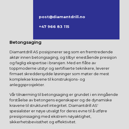
post@diamantdrill.no
+47 966 83 115
Betongsaging
Diamantdrill AS posisjonerer seg som en fremtredende
aktør innen betongsaging, og tilbyr enestående presisjon
og faglig ekspertise i bransjen. Med en flåte av
toppmoderne utstyr og sertifiserte teknikere, leverer
firmaet skreddersydde løsninger som møter de mest
komplekse kravene til konstruksjons- og
anleggsprosjekter.
Vår tilnærming til betongsaging er grundet i en inngående
forståelse av betongens egenskaper og de dynamiske
kravene til strukturell integritet. Diamantdrill AS'
spesialister er nøye utvalgt for deres evne til å utføre
presisjonssaging med ekstrem nøyaktighet,
sikkerhetsbevissthet og effektivitet.