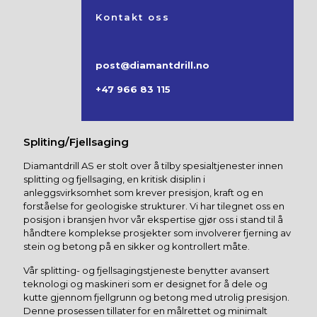
Kontakt oss
post@diamantdrill.no
+47 966 83 115
Spliting/Fjellsaging
Diamantdrill AS er stolt over å tilby spesialtjenester innen
splitting og fjellsaging, en kritisk disiplin i
anleggsvirksomhet som krever presisjon, kraft og en
forståelse for geologiske strukturer. Vi har tilegnet oss en
posisjon i bransjen hvor vår ekspertise gjør oss i stand til å
håndtere komplekse prosjekter som involverer fjerning av
stein og betong på en sikker og kontrollert måte.
Vår splitting- og fjellsagingstjeneste benytter avansert
teknologi og maskineri som er designet for å dele og
kutte gjennom fjellgrunn og betong med utrolig presisjon.
Denne prosessen tillater for en målrettet og minimalt